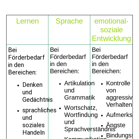
Lernen
Sprache
emotional-
soziale
Entwicklung
Bei
Bei
Bei
Förderbedarf
Förderbedarf
Förderbedarf
in den
in den
in den
Bereichen:
Bereichen:
Bereichen:
Artikulation
Kontrolle
Denken
und
von
und
Grammatik
aggressive
Gedächtnis
Verhalten
Wortschatz,
sprachliches
Wortfindung
Aufmerksam
und
und
soziales
Ängste
Sprachverständnis
Handeln
Bindungssic