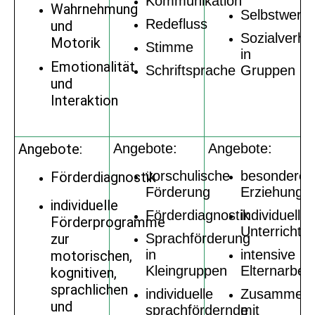
Kommunikation
Wahrnehmung
Selbstwertg
Redefluss
und
Sozialverha
Motorik
Stimme
in
Emotionalität
Schriftsprache
Gruppen
und
Interaktion
Angebote:
Angebote:
Angebote:
vorschulische
besonderes
Förderdiagnostik
Förderung
Erziehungs
individuelle
Förderdiagnostik
individuelle
Förderprogramme
Unterrichts
zur
Sprachförderung
in
intensive
motorischen,
Kleingruppen
Elternarbeit
kognitiven,
sprachlichen
individuelle
Zusammena
und
sprachfördernde
mit