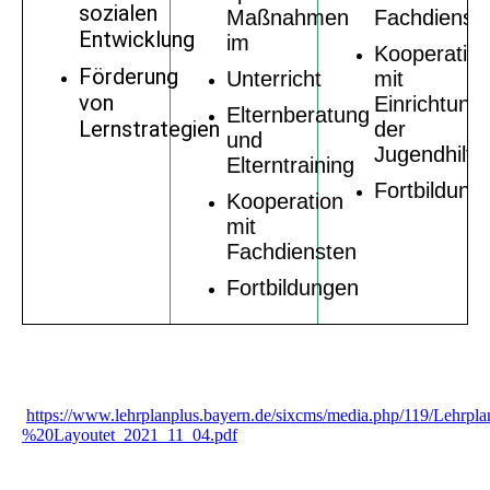
sozialen
Maßnahmen
Fachdienst
Entwicklung
im
Kooperatio
Förderung
Unterricht
mit
von
Einrichtung
Elternberatung
Lernstrategien
der
und
Jugendhilfe
Elterntraining
Fortbildung
Kooperation
mit
Fachdiensten
Fortbildungen
https://www.lehrplanplus.bayern.de/sixcms/media.php/119/Le
%20Layoutet_2021_11_04.pdf